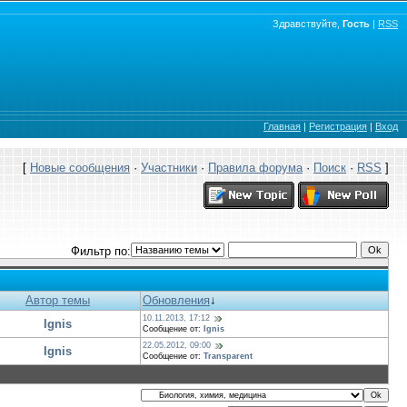
Здравствуйте,
Гость
|
RSS
Главная
|
Регистрация
|
Вход
[
Новые сообщения
·
Участники
·
Правила форума
·
Поиск
·
RSS
]
Фильтр по:
Автор темы
Обновления
↓
10.11.2013, 17:12
Ignis
Сообщение от:
Ignis
22.05.2012, 09:00
Ignis
Сообщение от:
Transparent