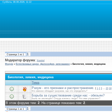
Суббота, 08.08.2026, 11:22
1
Страница
1
из
1
Модератор форума:
Xranitel
Форум
»
Естественные науки, философия, непознанное
»
Биология, химия, медицина
Биология, химия, медицина
Тема
Разум - его признаки и распространение.
[
1
2
3
…
23
24
Кто именно обладает разумом, как это определить?
Борьба за существование среди нас - обезьян?
Была ли эволюция? Откуда взялись люди? Что ими управляет?
В этом форуме тем:
2
. На странице показано тем:
2
.
1
Страница
1
из
1