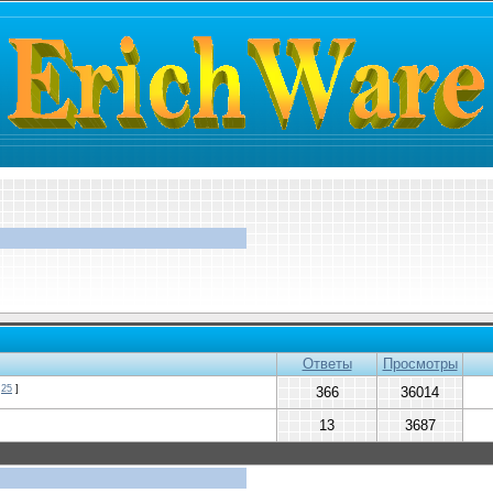
Ответы
Просмотры
25
]
366
36014
13
3687