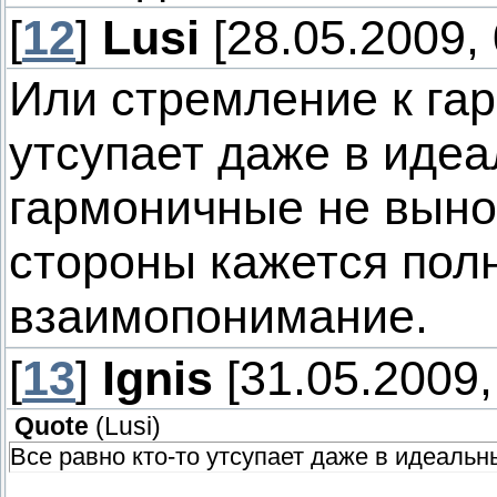
[
12
]
Lusi
[28.05.2009, 
Или стремление к гар
утсупает даже в иде
гармоничные не вынос
стороны кажется по
взаимопонимание.
[
13
]
Ignis
[31.05.2009,
Quote
(
Lusi
)
Все равно кто-то утсупает даже в идеальн